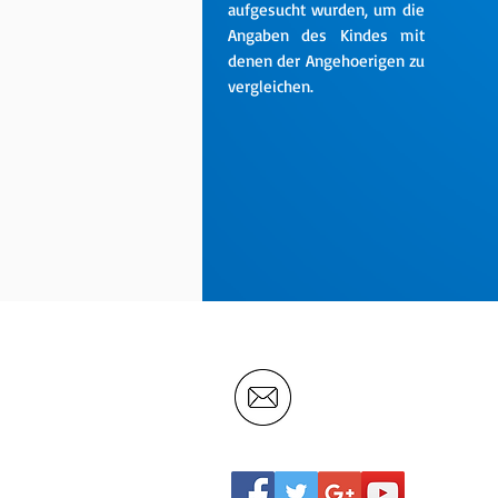
aufgesucht wurden, um die
Angaben des Kindes mit
denen der Angehoerigen zu
vergleichen.
English: j
.piechotta@we
German:
dieter.hassle