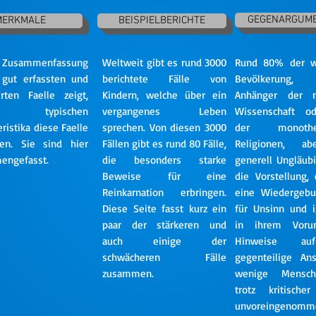
GEGENARGUM
MERKMALE
BEISPIELBERICHTE
Zusammenfassung
Weltweit gibt es rund 3000
Rund 80% der we
 gut erfassten und
berichtete Fälle von
Bevölkerung
ierten Faelle zeigt,
Kindern, welche über ein
Anhänger der 
he typischen
vergangenes Leben
Wissenschaft od
ristika diese Faelle
sprechen. Von diesen 3000
der monotheis
sen. Sie sind hier
Fällen gibt es rund 80 Fälle,
Religionen, a
engefasst.
die besonders starke
generell Ungläub
Beweise für eine
die Vorstellung,
Reinkarnation erbringen.
eine Wiedergebu
Diese Seite fasst kurz ein
für Unsinn und i
paar der stärkeren und
in ihrem Vorurt
auch einige der
Hinweise au
schwächeren Fälle
gegenteilige Ans
zusammen.
wenige Mensch
trotz kritische
unvoreingenom