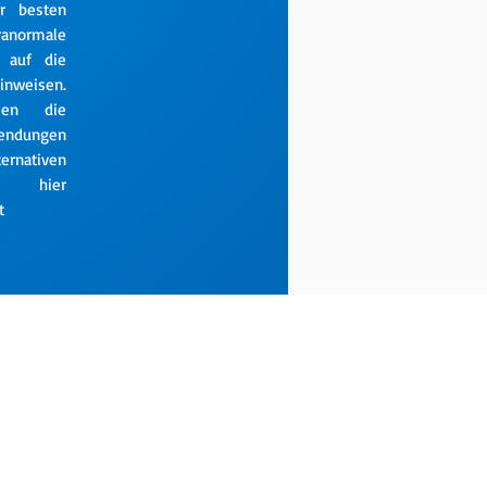
r besten
ranormale
 auf die
nweisen.
ien die
endungen
ativen
n hier
t