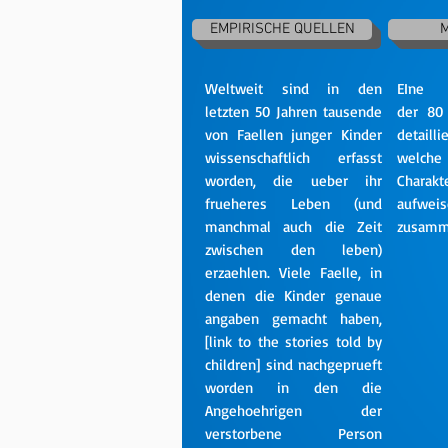
EMPIRISCHE QUELLEN
Weltweit sind in den
EIne 
letzten 50 Jahren tausende
der 80
von Faellen junger Kinder
detaill
wissenschaftlich erfasst
welc
worden, die ueber ihr
Charakte
frueheres Leben (und
aufwei
manchmal auch die Zeit
zusamm
zwischen den leben)
erzaehlen. Viele Faelle, in
denen die Kinder genaue
angaben gemacht haben,
[link to the stories told by
children] sind nachgeprueft
worden in den die
Angehoehrigen der
verstorbene Person