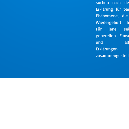
suchen nach de
Erklärung für pa
Phänomene, die
Wiedergeburt hi
Für jene se
generellen Einw
und altern
Erklärunge
zusammengestell
b.de
r@gmx.de