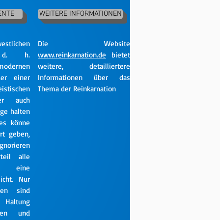
ENTE
WEITERE INFORMATIONEN
stlichen
Die Website
, d. h.
www.reinkarnation.de
bietet
modernen
weitere, detailliertere
er einer
Informationen über das
tischen
Thema der Reinkarnation
ber auch
ige halten
 es könne
rt geben,
gnorieren
eil alle
f eine
icht. Nur
en sind
r Haltung
men und